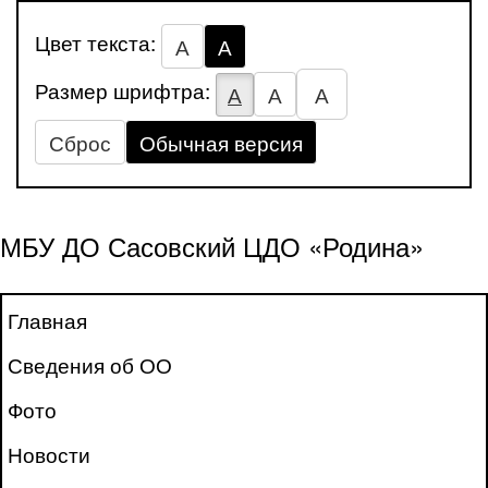
Цвет текста:
А
А
Размер шрифтра:
А
А
А
Сброс
Обычная версия
МБУ ДО Сасовский ЦДО «Родина»
Главная
Сведения об ОО
Фото
Новости