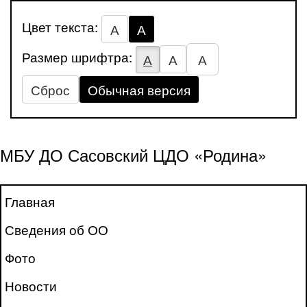
Цвет текста:
А
А
Размер шрифтра:
А
А
А
Сброс
Обычная версия
МБУ ДО Сасовский ЦДО «Родина»
Главная
Сведения об ОО
Фото
Новости