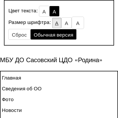
Цвет текста:
А
А
Размер шрифтра:
А
А
А
Сброс
Обычная версия
МБУ ДО Сасовский ЦДО «Родина»
Главная
Сведения об ОО
Фото
Новости