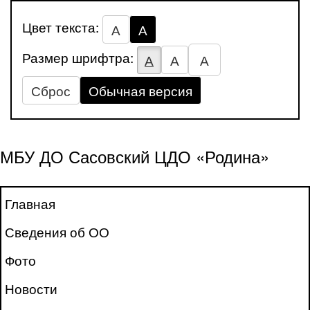
Цвет текста:
А
А
Размер шрифтра:
А
А
А
Сброс
Обычная версия
МБУ ДО Сасовский ЦДО «Родина»
Главная
Сведения об ОО
Фото
Новости