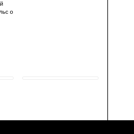
ий
льс о