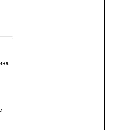
ина
и