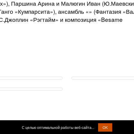
ух»), Паршина Арина и Малюгин Иван (Ю.Маевск
Танго «Кумпарсита»), ансамбль «» (Фантазия «Ва
(С.Джоплин «Рэгтайм» и композиция «Besame
С целью оптимальной работы веб-сайта...
OK